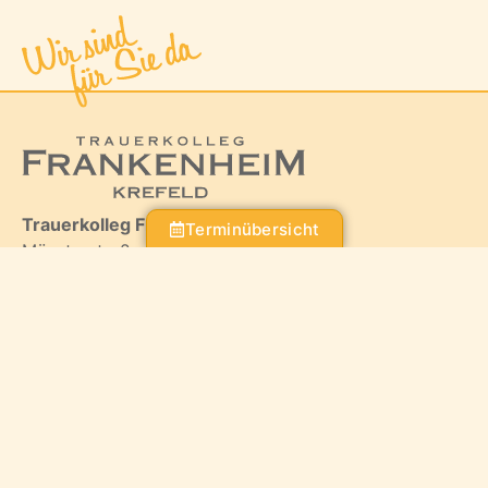
Trauerkolleg Frankenheim
Terminübersicht
Münsterstraße 75
40476 Düsseldorf
Telefon:
0211 – 9 48 48 48
E-Mail:
kontakt@trauerkolleg.de
Filiale Krefeld:
Kölner Straße 50 – 52
47805 Krefeld